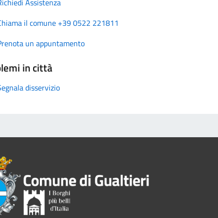
Richiedi Assistenza
Chiama il comune +39 0522 221811
Prenota un appuntamento
lemi in città
Segnala disservizio