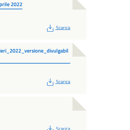
prile 2022
PDF
Scarica
ieri_2022_versione_divulgabil
PDF
Scarica
PDF
Scarica