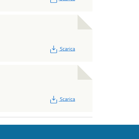
PDF
Scarica
PDF
Scarica