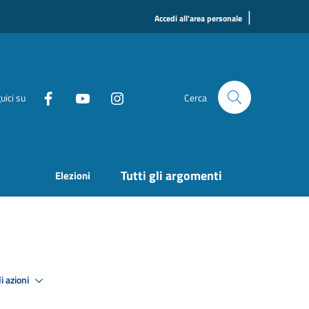
|
Accedi all'area personale
uici su
Cerca
Tutti gli argomenti
Elezioni
i azioni