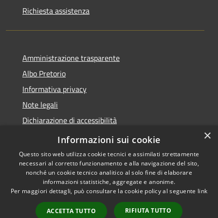
Richiesta assistenza
Amministrazione trasparente
Albo Pretorio
Informativa privacy
Note legali
Dichiarazione di accessibilità
×
Piano di miglioramento del sito
Informazioni sui cookie
Questo sito web utilizza cookie tecnici e assimilati strettamente
necessari al corretto funzionamento e alla navigazione del sito,
nonché un cookie tecnico analitico al solo fine di elaborare
informazioni statistiche, aggregate e anonime.
RSS
Copyright © 2026 • Comune di
Per maggiori dettagli, può consultare la cookie policy al seguente
link
Accessibilità
Gualtieri • Powered by
Privacy
Municipium
Accesso
•
RIFIUTA TUTTO
ACCETTA TUTTO