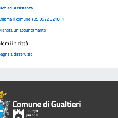
Richiedi Assistenza
Chiama il comune +39 0522 221811
Prenota un appuntamento
lemi in città
Segnala disservizio