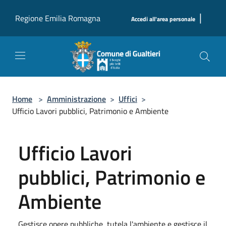
Salta al contenuto principale
|
Regione Emilia Romagna
Accedi all'area personale
Home
>
Amministrazione
>
Uffici
>
Ufficio Lavori pubblici, Patrimonio e Ambiente
Ufficio Lavori
pubblici, Patrimonio e
Ambiente
Gestisce opere pubbliche, tutela l'ambiente e gestisce il