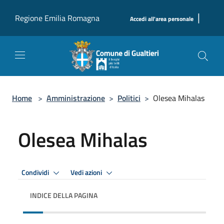
Salta al contenuto principale
|
Regione Emilia Romagna
Accedi all'area personale
Home
>
Amministrazione
>
Politici
>
Olesea Mihalas
Olesea Mihalas
Condividi
Vedi azioni
INDICE DELLA PAGINA