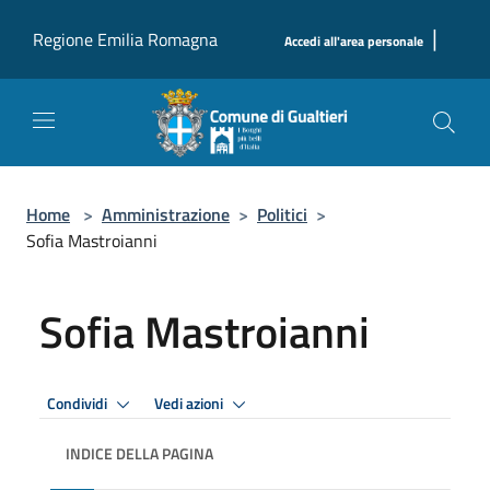
Salta al contenuto principale
|
Regione Emilia Romagna
Accedi all'area personale
Home
>
Amministrazione
>
Politici
>
Sofia Mastroianni
Sofia Mastroianni
Condividi
Vedi azioni
INDICE DELLA PAGINA