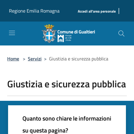
Salta al contenuto principale
|
Regione Emilia Romagna
Accedi all'area personale
Home
>
Servizi
>
Giustizia e sicurezza pubblica
Giustizia e sicurezza pubblica
Quanto sono chiare le informazioni
su questa pagina?