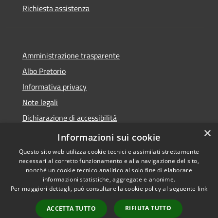
Richiesta assistenza
Amministrazione trasparente
Albo Pretorio
Informativa privacy
Note legali
Dichiarazione di accessibilità
×
Piano di miglioramento del sito
Informazioni sui cookie
Questo sito web utilizza cookie tecnici e assimilati strettamente
necessari al corretto funzionamento e alla navigazione del sito,
nonché un cookie tecnico analitico al solo fine di elaborare
informazioni statistiche, aggregate e anonime.
RSS
Copyright © 2026 • Comune di
Per maggiori dettagli, può consultare la cookie policy al seguente
link
Accessibilità
Gualtieri • Powered by
Privacy
Municipium
Accesso
•
RIFIUTA TUTTO
ACCETTA TUTTO
Cookie