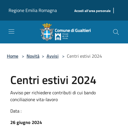
Salta al contenuto principale
|
Regione Emilia Romagna
Accedi all'area personale
Home
>
Novità
>
Avvisi
>
Centri estivi 2024
Centri estivi 2024
Avviso per richiedere contributi di cui bando
conciliazione vita-lavoro
Data :
26 giugno 2024