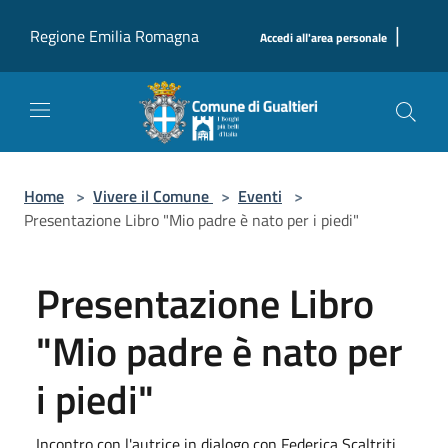
Salta al contenuto principale
|
Regione Emilia Romagna
Accedi all'area personale
Home
>
Vivere il Comune
>
Eventi
>
Presentazione Libro "Mio padre è nato per i piedi"
Presentazione Libro
"Mio padre è nato per
i piedi"
Incontro con l'autrice in dialogo con Federica Scaltriti