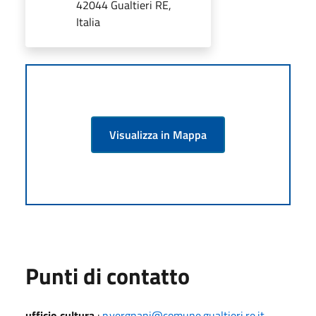
42044 Gualtieri RE,
Italia
Visualizza in Mappa
Punti di contatto
ufficio cultura
:
p.vergnani@comune.gualtieri.re.it