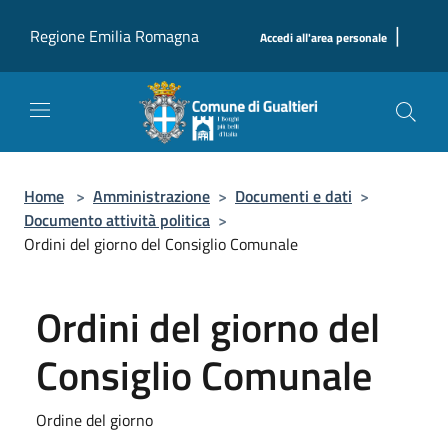
Salta al contenuto principale
|
Regione Emilia Romagna
Accedi all'area personale
Home
>
Amministrazione
>
Documenti e dati
>
Documento attività politica
>
Ordini del giorno del Consiglio Comunale
Ordini del giorno del
Consiglio Comunale
Ordine del giorno